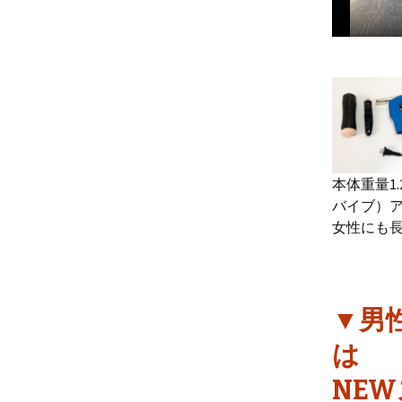
本体重量1
バイブ）
女性にも
▼男
は
NE