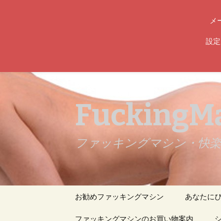
メ
設定
FuckingMa
ファッキングマシン・快楽責め専
コ
お勧めファッキングマシン
あなたに
ン
テ
人気のファッキングマ
ファッキングマシンのお買い物案内
マシンガ