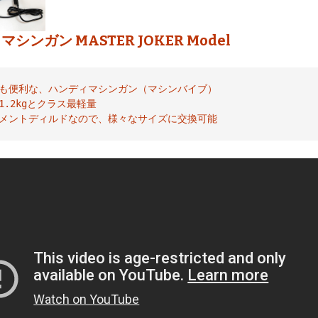
シンガン MASTER JOKER Model
も便利な、ハンディマシンガン（マシンバイブ）

.2kgとクラス最軽量

メントディルドなので、様々なサイズに交換可能