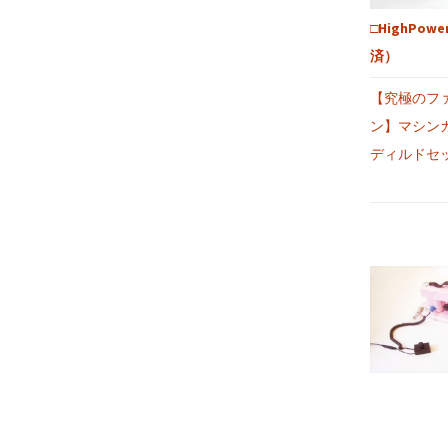
□HighPo
済）
【究極のフ
ン】マシン
ディルドセ