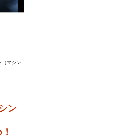
ン（マシン
！
シン
め！