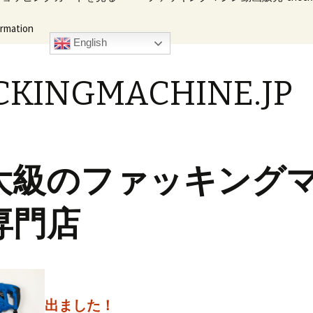
ation
イブ・ハンデ
キングマシン
English
CKINGMACHINE.JP
大級のファッキング
専門店
出ました！