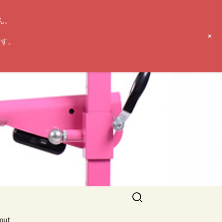
ん。
+
ます。
検
索:
ut