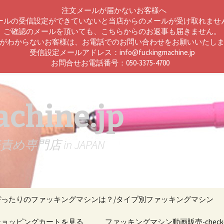
注文メールが届かないお客様へ
ールの受信設定ができていないと当店からのメールが受け取れませ
ご確認のメールを頂いても、こちらからのお返事も届きません。
がわからないお客様は、お電話でのお問い合わせをお願いいたし
受信設定メールアドレス：info@fuckingmachine.jp
お問合せお電話番号：050-3375-4700
chine.jp
門店 in JAPAN
ぴったりのファッキングマシンは？/タイプ別ファッキングマシン
ン機能比較
ショッピングカートを見る
ファッキングマシン動画販売-checko