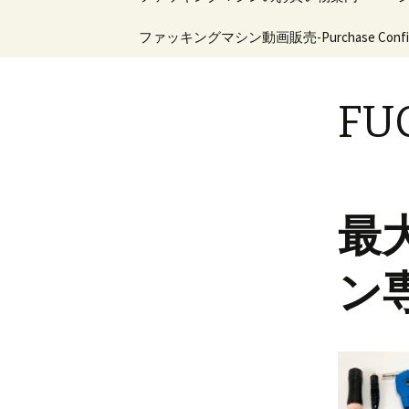
シン・マシンガンシリ
ン
ーズ
ツ
特定商取引法の表示
ファッキングマシン動画販売-Purchase Confirm
マシンバ
ィファッ
へ
新商品
機能比較
移
ファッキングマシンに
関するお問い合わせ
動
FU
フロアタイプファッキ
ングマシン
会員様ログイン
ハンディタイプファッ
キングマシン
ピストン式ファッキン
最
グマシン
ドリル式ファッキング
ン
マシン
アダプタ－ファッキン
グマシン用
ファッキングマシン用
ディルド＆ホール