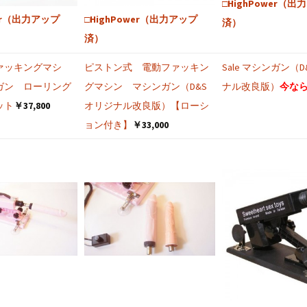
□HighPower（出
wer（出力アップ
□HighPower（出力アップ
済）
済）
ァッキングマシ
ピストン式 電動ファッキン
Sale マシンガン（
ガン ローリング
グマシン マシンガン（D&S
ナル改良版）
今なら￥
ット
￥37,800
オリジナル改良版）【ローシ
ョン付き】
￥33,000