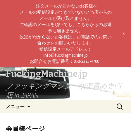
注文メールが届かないお客様へ
メールの受信設定ができていないと当店からの
メールが受け取れません。
ご確認のメールを頂いても、こちらからのお返
事も届きません。
+
設定がわからないお客様は、お電話でのお問い
合わせをお願いいたします。
受信設定メールアドレス：
info@fuckingmachine.jp
お問合せお電話番号：050-3375-4700
FuckingMachine.jp
ファッキングマシン・快楽責め専門
店 in JAPAN
コ
検
メニュー
ン
索:
テ
ン
会員様ページ