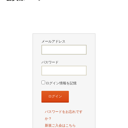
ツ
へ
移
動
メールアドレス
パスワード
ログイン情報を記憶
パスワードをお忘れです
か？
新規ご入会はこちら