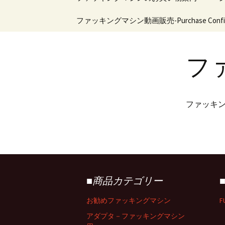
シン・マシンガンシリ
ン
ーズ
ツ
特定商取引法の表示
ファッキングマシン動画販売-Purchase Confirm
マシンバ
ィファッ
へ
新商品
機能比較
移
ファッキングマシンに
関するお問い合わせ
動
フ
フロアタイプファッキ
ングマシン
会員様ログイン
ハンディタイプファッ
キングマシン
ファッキ
ピストン式ファッキン
グマシン
ドリル式ファッキング
マシン
アダプタ－ファッキン
■商品カテゴリー
グマシン用
お勧めファッキングマシン
F
ファッキングマシン用
ディルド＆ホール
アダプタ－ファッキングマシン