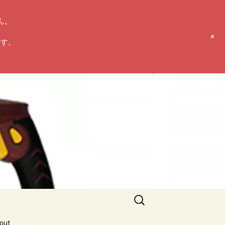
ん。
+
ます。
検
索:
ut