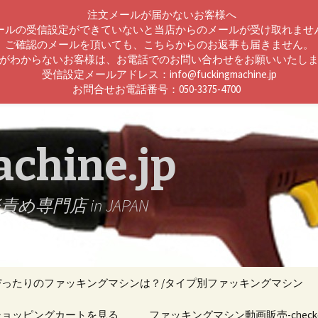
注文メールが届かないお客様へ
ールの受信設定ができていないと当店からのメールが受け取れませ
ご確認のメールを頂いても、こちらからのお返事も届きません。
がわからないお客様は、お電話でのお問い合わせをお願いいたし
受信設定メールアドレス：info@fuckingmachine.jp
お問合せお電話番号：050-3375-4700
chine.jp
門店 in JAPAN
ぴったりのファッキングマシンは？/タイプ別ファッキングマシン
ン機能比較
ショッピングカートを見る
ファッキングマシン動画販売-checko