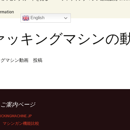
ation
イブ・ハンデ
キングマシン
English
ァッキングマシンの
ングマシン動画 投稿
■ご案内ページ
займ на карту
UCKINGMACHINE.JP
マシンガン機能比較