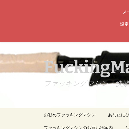
メ
設定
FuckingMa
ファッキングマシン・快楽責め専
コ
お勧めファッキングマシン
あなたに
ン
テ
人気のファッキングマ
ファッキングマシンのお買い物案内
マシンガ