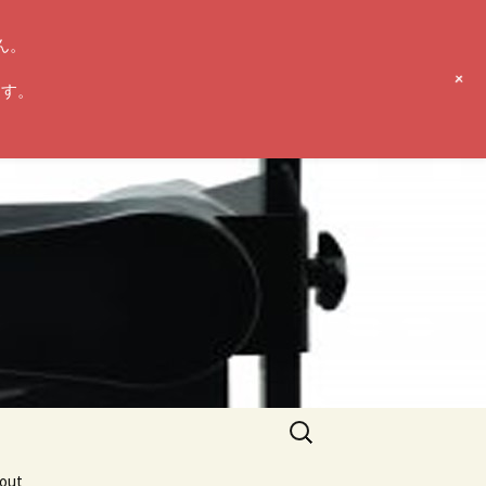
ん。
+
ます。
検
索:
ut