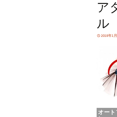
ア
電マ・ワンドマッサー
ジャー
ル
その他
2018年1
オート