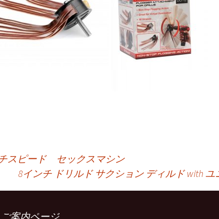
 マルチスピード セックスマシン
8インチ ドリルド サクション ディルド wit
■ご案内ページ
займ на карту