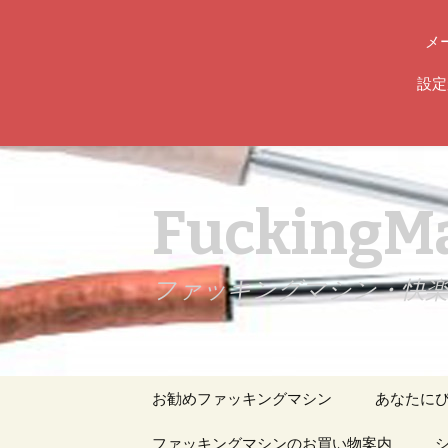
メ
設定
FuckingMa
ファッキングマシン・快楽責め専
コ
お勧めファッキングマシン
あなたに
ン
テ
人気のファッキングマ
ファッキングマシンのお買い物案内
マシンガ