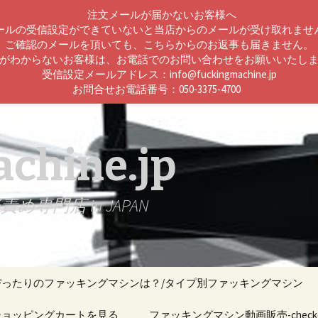
注文メールが届かないお客様へ
ールの受信設定ができていないと当店からのメールが受け取れませ
ご確認のメールを頂いても、こちらからのお返事も届きません。
がわからないお客様は、お電話でのお問い合わせをお願いいたし
受信設定メールアドレス：info@fuckingmachine.jp
お問合せお電話番号：050-3375-4700
chine.jp
門店 in JAPAN
ぴったりのファッキングマシンは？/タイプ別ファッキングマシン
ン機能比較
ショッピングカートを見る
ファッキングマシン動画販売-checko