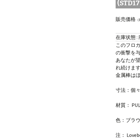
(STD17
販売価格
（
在庫状態 :
このフロ
の衝撃を
あなたが望
れ続けま
金属棒は
寸法：個々
材質： P
色：ブラ
注： Loveb