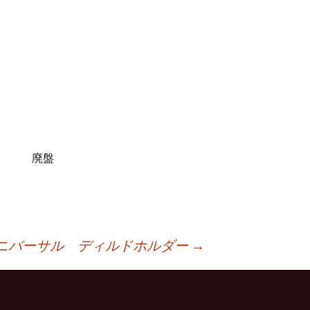
廃盤
h ユニバーサル ディルドホルダー
→