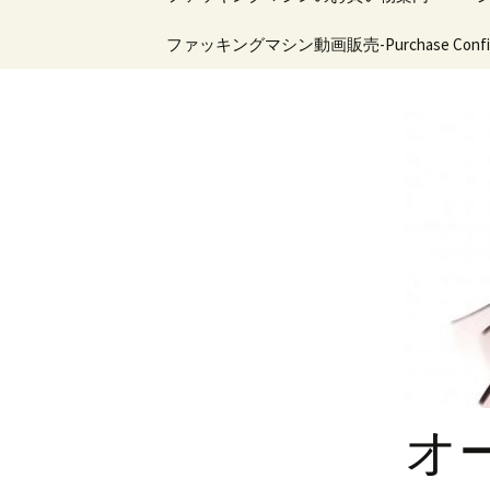
シン・マシンガンシリ
ン
ーズ
ツ
特定商取引法の表示
ファッキングマシン動画販売-Purchase Confirm
マシンバ
ィファッ
へ
新商品
機能比較
移
ファッキングマシンに
関するお問い合わせ
動
フロアタイプファッキ
ングマシン
会員様ログイン
ハンディタイプファッ
キングマシン
ピストン式ファッキン
グマシン
ドリル式ファッキング
マシン
アダプタ－ファッキン
グマシン用
オ
ファッキングマシン用
ディルド＆ホール