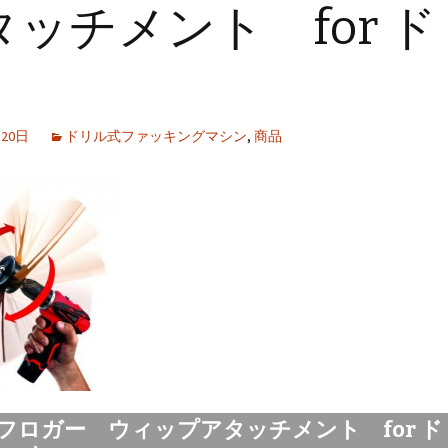
タッチメント for ド
月20日
ドリル式ファッキングマシン
,
商品
フロガー ウィップアタッチメント for 