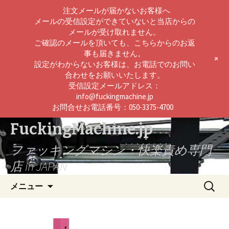
注文メールが届かないお客様へ
メールの受信設定ができていないと当店からの
メールが受け取れません。
ご確認のメールを頂いても、こちらからのお返
事も届きません。
+
設定がわからないお客様は、お電話でのお問い
合わせをお願いいたします。
受信設定メールアドレス：
info@fuckingmachine.jp
お問合せお電話番号：050-3375-4700
FuckingMachine.jp
ファッキングマシン・快楽責め専門
店 in JAPAN
コ
検
メニュー
ン
索:
テ
ン