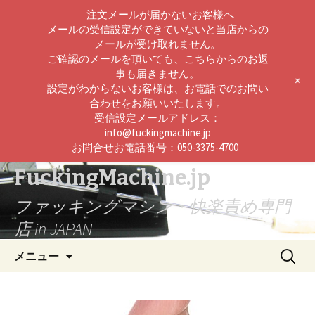
注文メールが届かないお客様へ
メールの受信設定ができていないと当店からの
メールが受け取れません。
ご確認のメールを頂いても、こちらからのお返
事も届きません。
+
設定がわからないお客様は、お電話でのお問い
合わせをお願いいたします。
受信設定メールアドレス：
info@fuckingmachine.jp
お問合せお電話番号：050-3375-4700
FuckingMachine.jp
ファッキングマシン・快楽責め専門
店 in JAPAN
コ
検
メニュー
ン
索:
テ
ン