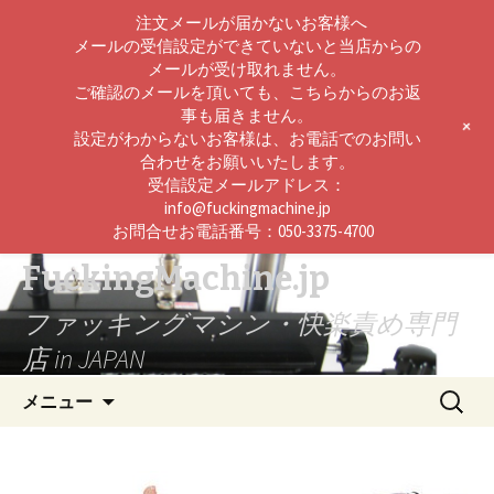
注文メールが届かないお客様へ
メールの受信設定ができていないと当店からの
メールが受け取れません。
ご確認のメールを頂いても、こちらからのお返
事も届きません。
+
設定がわからないお客様は、お電話でのお問い
合わせをお願いいたします。
受信設定メールアドレス：
info@fuckingmachine.jp
お問合せお電話番号：050-3375-4700
FuckingMachine.jp
ファッキングマシン・快楽責め専門
店 in JAPAN
コ
検
メニュー
ン
索:
テ
ン