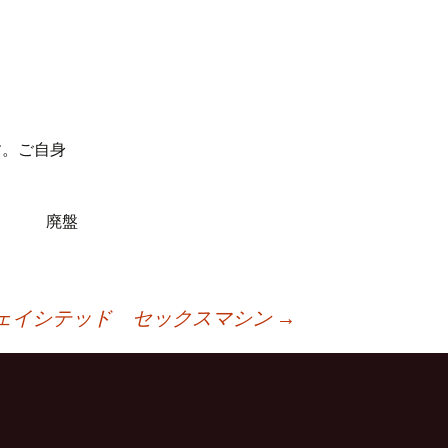
す。ご自身
廃盤
ェイシテッド セックスマシン
→