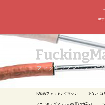
メ
設定
FuckingMa
ファッキングマシン・快楽責め専
コ
お勧めファッキングマシン
あなたに
ン
テ
人気のファッキングマ
ファッキングマシンのお買い物案内
マシンガ