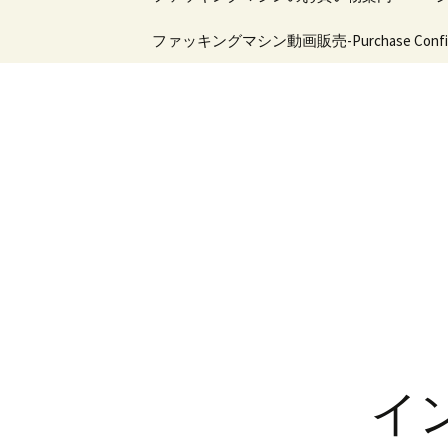
シン・マシンガンシリ
ン
ーズ
ツ
特定商取引法の表示
ファッキングマシン動画販売-Purchase Confirm
マシンバ
ィファッ
へ
新商品
機能比較
移
ファッキングマシンに
関するお問い合わせ
動
フロアタイプファッキ
ングマシン
会員様ログイン
ハンディタイプファッ
キングマシン
ピストン式ファッキン
グマシン
ドリル式ファッキング
マシン
アダプタ－ファッキン
グマシン用
イ
ファッキングマシン用
ディルド＆ホール