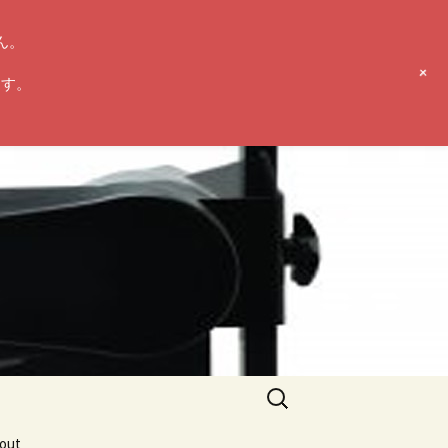
ん。
+
ます。
検
索:
ut