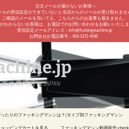
注文メールが届かないお客様へ
ールの受信設定ができていないと当店からのメールが受け取れませ
ご確認のメールを頂いても、こちらからのお返事も届きません。
がわからないお客様は、お電話でのお問い合わせをお願いいたし
受信設定メールアドレス：info@fuckingmachine.jp
お問合せお電話番号：050-3375-4700
chine.jp
門店 in JAPAN
ぴったりのファッキングマシンは？/タイプ別ファッキングマシン
ン機能比較
ショッピングカートを見る
ファッキングマシン動画販売-checko