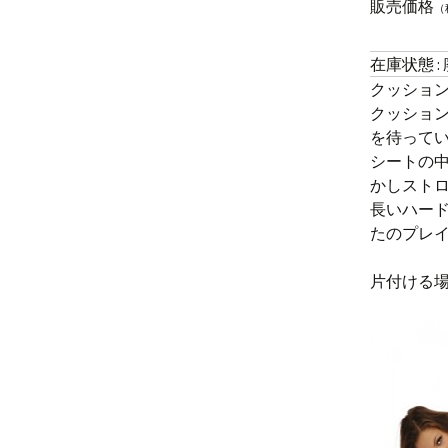
販売価格
（
在庫状態 :
クッショ
クッショ
を待って
シートの
かしスト
長いハー
たのプレ
片付ける