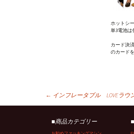
ホットシー
単3電池は
カード決
のカード
←
インフレータブル LOVEラウ
投
■商品カテゴリー
稿
お勧めファッキングマシン
F