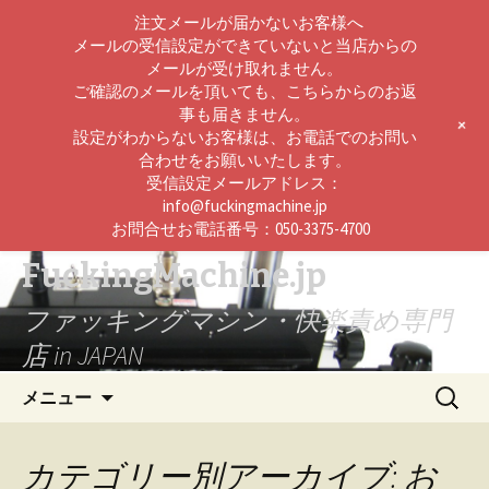
注文メールが届かないお客様へ
メールの受信設定ができていないと当店からの
メールが受け取れません。
ご確認のメールを頂いても、こちらからのお返
事も届きません。
+
設定がわからないお客様は、お電話でのお問い
合わせをお願いいたします。
受信設定メールアドレス：
info@fuckingmachine.jp
お問合せお電話番号：050-3375-4700
FuckingMachine.jp
ファッキングマシン・快楽責め専門
店 in JAPAN
コ
検
メニュー
ン
索:
テ
ン
カテゴリー別アーカイブ: お