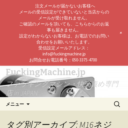
注文メールが届かないお客様へ
メールの受信設定ができていないと当店からの
メールが受け取れません。
ご確認のメールを頂いても、こちらからのお返
事も届きません。
+
設定がわからないお客様は、お電話でのお問い
合わせをお願いいたします。
受信設定メールアドレス：
info@fuckingmachine.jp
お問合せお電話番号：050-3375-4700
FuckingMachine.jp
ファッキングマシン・快楽責め専門
店 in JAPAN
コ
検
メニュー
ン
索:
テ
ン
タグ別アーカイブ: M16ネジ