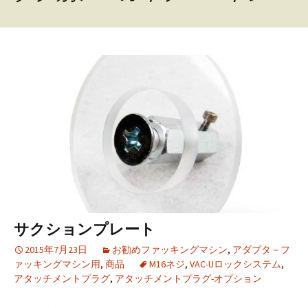
ツ
へ
移
動
サクションプレート
2015年7月23日
お勧めファッキングマシン
,
アダプタ－フ
ァッキングマシン用
,
商品
M16ネジ
,
VAC-Uロックシステム
,
アタッチメントプラグ
,
アタッチメントプラグ-オプション